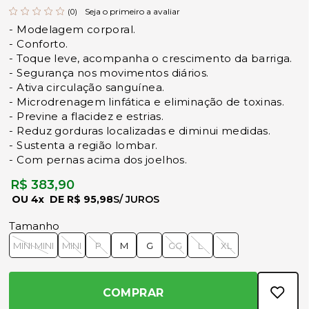
Seja o primeiro a avaliar
(0)
- Modelagem corporal.
- Conforto.
- Toque leve, acompanha o crescimento da barriga.
- Segurança nos movimentos diários.
- Ativa circulação sanguínea.
- Microdrenagem linfática e eliminação de toxinas.
- Previne a flacidez e estrias.
- Reduz gorduras localizadas e diminui medidas.
- Sustenta a região lombar.
- Com pernas acima dos joelhos.
R$ 383,90
4x
R$ 95,98
Tamanho
MINI MINI
MINI
P
M
G
GG
L
XL
COMPRAR