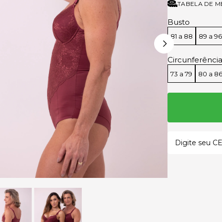
TABELA DE M
Busto
81 a 88
89 a 96
Circunferênci
73 a 79
80 a 8