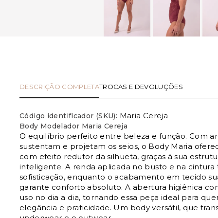
DESCRIÇÃO COMPLETA
TROCAS E DEVOLUÇÕES
Maria Cereja
Código identificador (SKU):
Body Modelador Maria Cereja
O equilíbrio perfeito entre beleza e função. Com a
sustentam e projetam os seios, o Body Maria ofe
com efeito redutor da silhueta, graças à sua estru
inteligente. A renda aplicada no busto e na cintura
sofisticação, enquanto o acabamento em tecido 
garante conforto absoluto. A abertura higiênica com
uso no dia a dia, tornando essa peça ideal para qu
elegância e praticidade. Um body versátil, que tran
underwear e o outwear.