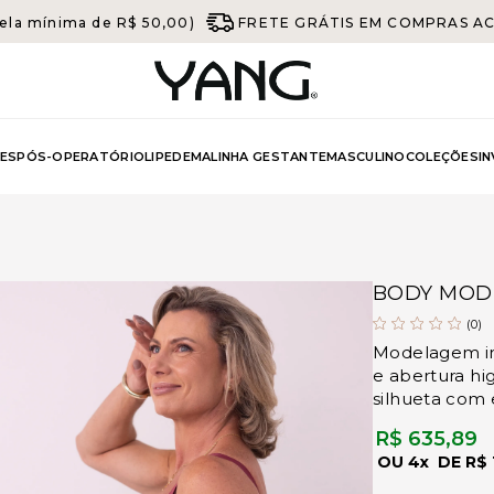
ela mínima de R$ 50,00)
FRETE GRÁTIS EM COMPRAS ACIM
ES
PÓS-OPERATÓRIO
LIPEDEMA
LINHA GESTANTE
MASCULINO
COLEÇÕES
I
BODY MOD
(0)
Modelagem im
e abertura hi
silhueta com 
R$ 635,89
4x
R$ 