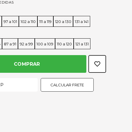
EDIDAS
97 a 101
102 a 110
111 a 119
120 a 130
131 a 141
a
6
87 a 91
92 a 99
100 a 109
110 a 120
121 a 131
COMPRAR
CALCULAR FRETE