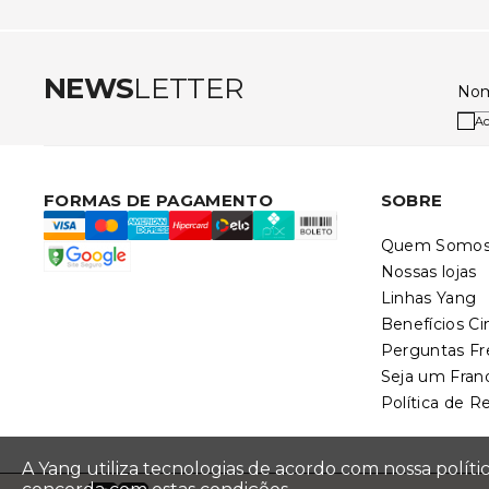
NEWS
LETTER
No
Ac
FORMAS DE PAGAMENTO
SOBRE
Quem Somo
Nossas lojas
Linhas Yang
Benefícios C
Perguntas F
Seja um Fra
Política de 
A Yang utiliza tecnologias de acordo com nossa polít