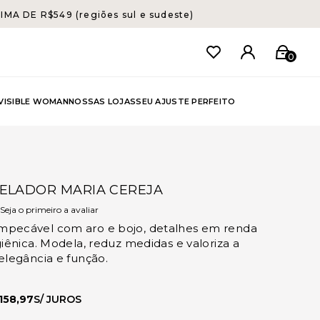
A DE R$549 (regiões sul e sudeste)
0
NVISIBLE WOMAN
NOSSAS LOJAS
SEU AJUSTE PERFEITO
ELADOR MARIA CEREJA
Seja o primeiro a avaliar
pecável com aro e bojo, detalhes em renda
giênica. Modela, reduz medidas e valoriza a
elegância e função.
158,97