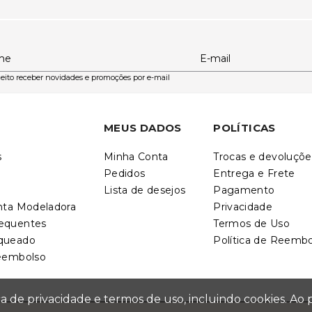
me
E-mail
eito receber novidades e promoções por e-mail
MEUS DADOS
POLÍTICAS
s
Minha Conta
Trocas e devoluçõe
Pedidos
Entrega e Frete
Lista de desejos
Pagamento
inta Modeladora
Privacidade
requentes
Termos de Uso
nqueado
Política de Reemb
Reembolso
ica de privacidade e termos de uso, incluindo cookies. 