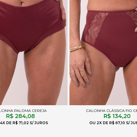
LCINHA PALOMA CEREJA
CALCINHA CLÁSSICA FIO C
R$ 284,08
R$ 134,20
4X
R$ 71,02
2X
R$ 67,10