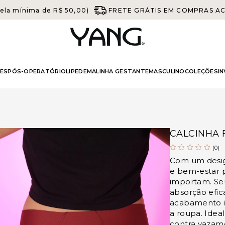
ela mínima de R$ 50,00)
FRETE GRÁTIS EM COMPRAS ACIM
ES
PÓS-OPERATÓRIO
LIPEDEMA
LINHA GESTANTE
MASCULINO
COLEÇÕES
I
CALCINHA 
(0)
Com um design
e bem-estar 
importam. Seu
absorção efic
acabamento i
a roupa. Ideal
contra vazam