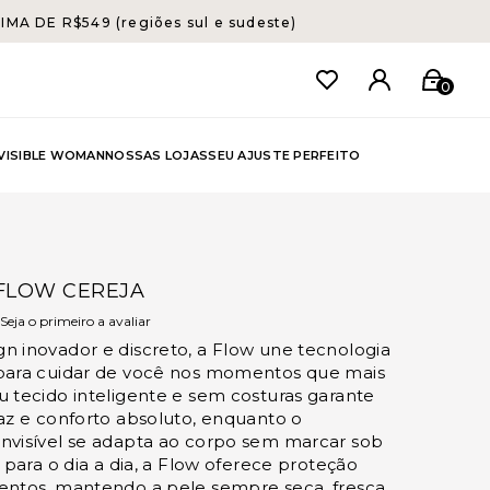
A DE R$549 (regiões sul e sudeste)
0
NVISIBLE WOMAN
NOSSAS LOJAS
SEU AJUSTE PERFEITO
FLOW CEREJA
Seja o primeiro a avaliar
 inovador e discreto, a Flow une tecnologia
para cuidar de você nos momentos que mais
 tecido inteligente e sem costuras garante
az e conforto absoluto, enquanto o
nvisível se adapta ao corpo sem marcar sob
 para o dia a dia, a Flow oferece proteção
entos, mantendo a pele sempre seca, fresca