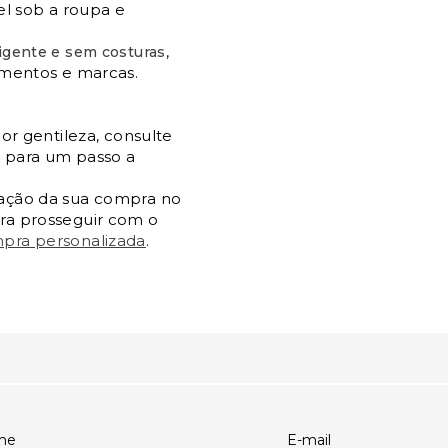
el sob a roupa e
,
ligente e sem costuras
amentos e marcas.
por gentileza, consulte
o para um passo a
zação da sua compra no
ara prosseguir com o
pra personalizada
.
me
E-mail