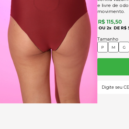
e livre de od
movimento.
R$ 115,50
2x
R$ 
Tamanho
P
M
G