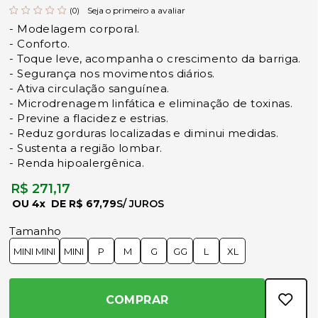
Seja o primeiro a avaliar
(0)
- Modelagem corporal.
- Conforto.
- Toque leve, acompanha o crescimento da barriga.
- Segurança nos movimentos diários.
- Ativa circulação sanguínea.
- Microdrenagem linfática e eliminação de toxinas.
- Previne a flacidez e estrias.
- Reduz gorduras localizadas e diminui medidas.
- Sustenta a região lombar.
- Renda hipoalergênica.
R$ 271,17
4x
R$ 67,79
Tamanho
MINI MINI
MINI
P
M
G
GG
L
XL
COMPRAR