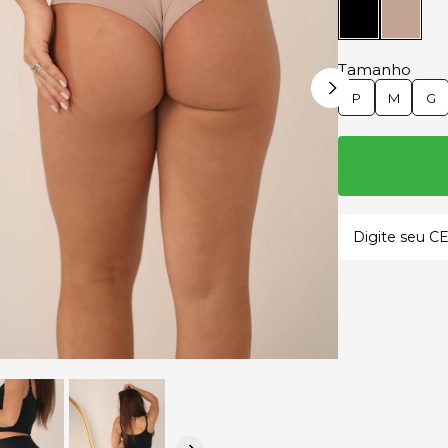
Tamanho
P
M
G