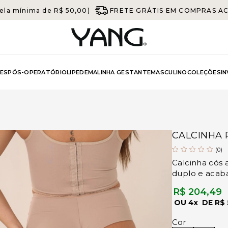
ela mínima de R$ 50,00)
FRETE GRÁTIS EM COMPRAS ACIM
ES
PÓS-OPERATÓRIO
LIPEDEMA
LINHA GESTANTE
MASCULINO
COLEÇÕES
I
CALCINHA 
(0)
Calcinha cós 
duplo e acaba
R$ 204,49
4x
R$ 
Cor