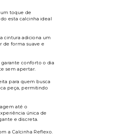
e um toque de
o esta calcinha ideal
 cintura adiciona um
ar de forma suave e
 garante conforto o dia
te sem apertar.
feita para quem busca
ica peça, permitindo
lagem até o
xperiência única de
ante e discreta.
om a Calcinha Reflexo.