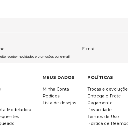
me
E-mail
eito receber novidades e promoções por e-mail
MEUS DADOS
POLÍTICAS
s
Minha Conta
Trocas e devoluçõe
Pedidos
Entrega e Frete
Lista de desejos
Pagamento
inta Modeladora
Privacidade
requentes
Termos de Uso
nqueado
Política de Reemb