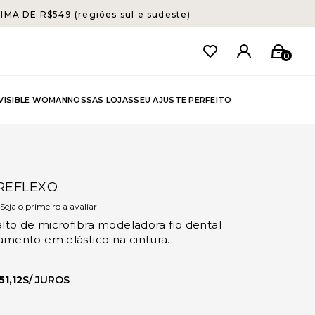
A DE R$549 (regiões sul e sudeste)
0
NVISIBLE WOMAN
NOSSAS LOJAS
SEU AJUSTE PERFEITO
REFLEXO
Seja o primeiro a avaliar
alto de microfibra modeladora fio dental
mento em elástico na cintura.
51,12