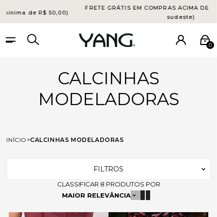
FRETE GR
E EM ATÉ 4X S/ JUROS (parcela mínima de R$ 50,00)
0
CALCINHAS
MODELADORAS
INÍCIO
CALCINHAS MODELADORAS
FILTROS
CLASSIFICAR
8
PRODUTOS POR
MAIOR RELEVÂNCIA