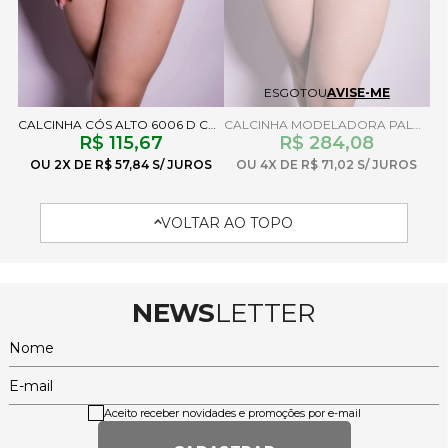
ESGOTOU
AVISE-ME
CALCINHA CÓS ALTO 6006 D CHOCOLATE
CALCINHA MODELADORA PALOMA BRANCO
R$ 115,67
R$ 284,08
2X
R$ 57,84
4X
R$ 71,02
VOLTAR AO TOPO
NEWS
LETTER
Nome
E-mail
Aceito receber novidades e promoções por e-mail