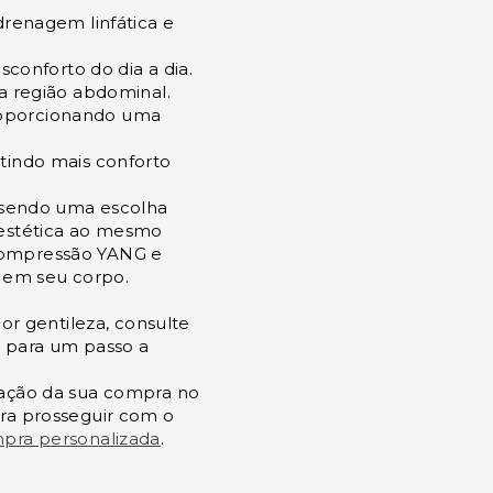
drenagem linfática e
sconforto do dia a dia.
a região abdominal.
roporcionando uma
tindo mais conforto
, sendo uma escolha
 estética ao mesmo
Compressão YANG e
e em seu corpo.
por gentileza, consulte
o para um passo a
zação da sua compra no
ara prosseguir com o
pra personalizada
.