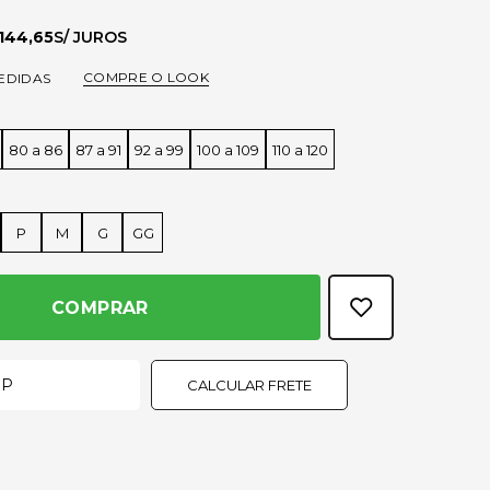
144,65
COMPRE O LOOK
EDIDAS
a
80 a 86
87 a 91
92 a 99
100 a 109
110 a 120
P
M
G
GG
COMPRAR
CALCULAR FRETE