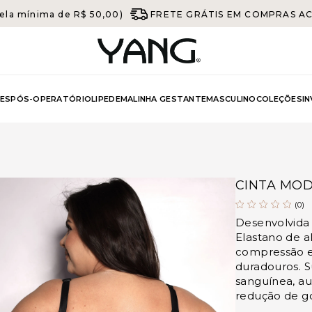
ela mínima de R$ 50,00)
FRETE GRÁTIS EM COMPRAS ACIM
ES
PÓS-OPERATÓRIO
LIPEDEMA
LINHA GESTANTE
MASCULINO
COLEÇÕES
I
CINTA MO
(0)
Desenvolvida
Elastano de a
compressão ef
duradouros. S
sanguínea, au
redução de go