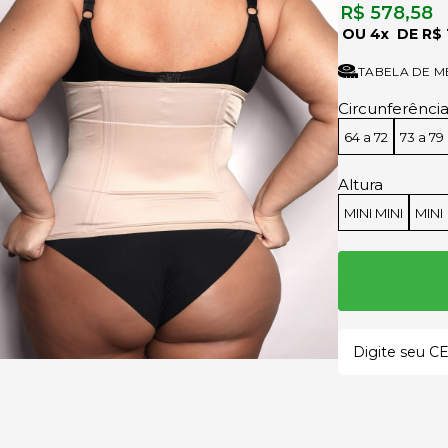
R$ 578,58
4x
R$ 
TABELA DE M
Circunferênci
64 a 72
73 a 79
Altura
MINI MINI
MINI