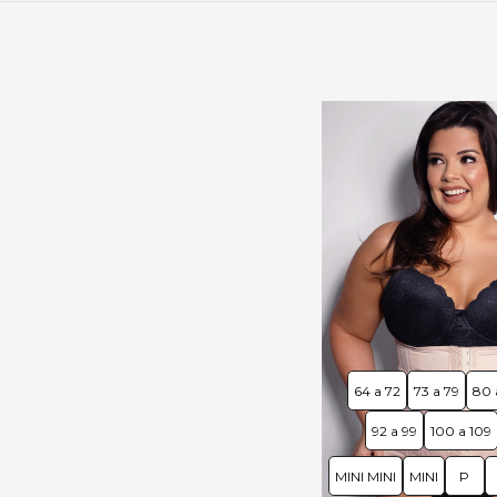
64 a 72
73 a 79
80 
92 a 99
100 a 109
MINI MINI
MINI
P