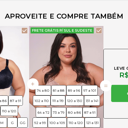
APROVEITE E COMPRE TAMBÉM
FRETE GRÁTIS P/ SUL E SUDESTE
LEVE 
R$
74 a 80
81 a 88
89 a 96
97 a 101
a 86
87 a 91
102 a 110
111 a 119
120 a 130
131 a 141
110 a 120
64 a 72
73 a 79
80 a 86
87 a 91
M
G
GG
92 a 99
100 a 109
110 a 120
121 a 131