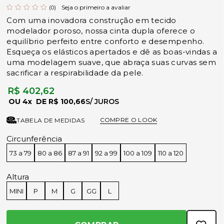
Seja o primeiro a avaliar
(0)
Com uma inovadora construção em tecido
modelador poroso, nossa cinta dupla oferece o
equilíbrio perfeito entre conforto e desempenho.
Esqueça os elásticos apertados e dê as boas-vindas a
uma modelagem suave, que abraça suas curvas sem
sacrificar a respirabilidade da pele.
R$ 402,62
4x
R$ 100,66
COMPRE O LOOK
TABELA DE MEDIDAS
Circunferência
73 a 79
80 a 86
87 a 91
92 a 99
100 a 109
110 a 120
Altura
MINI
P
M
G
GG
L