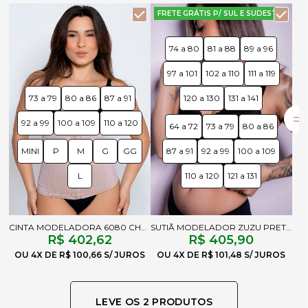
FRETE GRÁTIS P/ SUL E SUDESTE
74 a 80
81 a 88
89 a 96
97 a 101
102 a 110
111 a 119
73 a 79
80 a 86
87 a 91
120 a 130
131 a 141
92 a 99
100 a 109
110 a 120
64 a 72
73 a 79
80 a 86
MINI
P
M
G
GG
87 a 91
92 a 99
100 a 109
L
110 a 120
121 a 131
CINTA MODELADORA 6080 CHOCOLATE
SUTIÃ MODELADOR ZUZU PRETO
R$ 402,62
R$ 405,90
4X
R$ 100,66
4X
R$ 101,48
LEVE OS 2 PRODUTOS