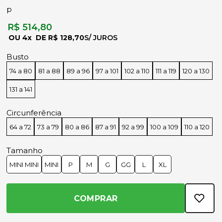
p
R$ 514,80
4x
R$ 128,70
Busto
74 a 80
81 a 88
89 a 96
97 a 101
102 a 110
111 a 119
120 a 130
131 a 141
Circunferência
64 a 72
73 a 79
80 a 86
87 a 91
92 a 99
100 a 109
110 a 120
Tamanho
MINI MINI
MINI
P
M
G
GG
L
XL
COMPRAR