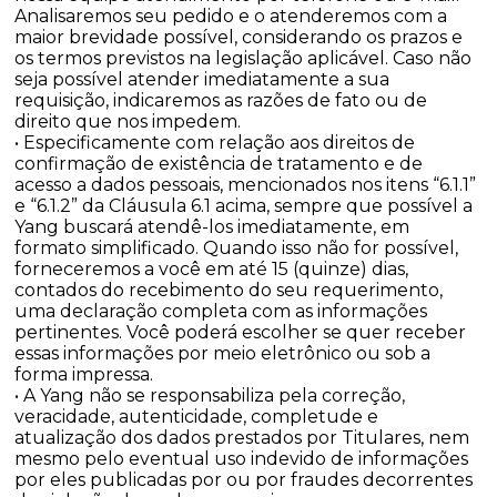
Analisaremos seu pedido e o atenderemos com a
maior brevidade possível, considerando os prazos e
os termos previstos na legislação aplicável. Caso não
seja possível atender imediatamente a sua
requisição, indicaremos as razões de fato ou de
direito que nos impedem.
• Especificamente com relação aos direitos de
confirmação de existência de tratamento e de
acesso a dados pessoais, mencionados nos itens “6.1.1”
e “6.1.2” da Cláusula 6.1 acima, sempre que possível a
Yang buscará atendê-los imediatamente, em
formato simplificado. Quando isso não for possível,
forneceremos a você em até 15 (quinze) dias,
contados do recebimento do seu requerimento,
uma declaração completa com as informações
pertinentes. Você poderá escolher se quer receber
essas informações por meio eletrônico ou sob a
forma impressa.
• A Yang não se responsabiliza pela correção,
veracidade, autenticidade, completude e
atualização dos dados prestados por Titulares, nem
mesmo pelo eventual uso indevido de informações
por eles publicadas por ou por fraudes decorrentes