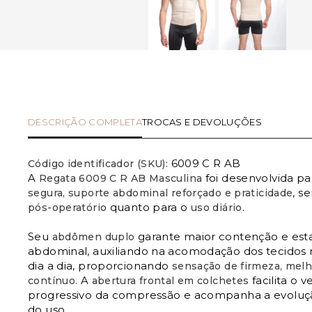
DESCRIÇÃO COMPLETA
TROCAS E DEVOLUÇÕES
6009 C R AB
Código identificador (SKU):
A
foi desenvolvida pa
Regata 6009 C R AB Masculina
, s
segura, suporte abdominal reforçado e praticidade
quanto para o
.
pós-operatório
uso diário
Seu
garante maior contenção e esta
abdômen duplo
abdominal, auxiliando na acomodação dos tecidos n
dia a dia, proporcionando
sensação de firmeza, melh
. A
facilita o v
contínuo
abertura frontal em colchetes
progressivo da compressão e acompanha a evoluç
do uso.