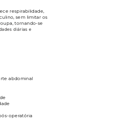
rece respirabilidade,
ulino, sem limitar os
roupa, tornando-se
idades diárias e
orte abdominal
ade
idade
pós-operatória