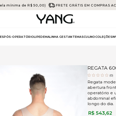
ela mínima de R$ 50,00)
FRETE GRÁTIS EM COMPRAS ACIM
ES
PÓS-OPERATÓRIO
LIPEDEMA
LINHA GESTANTE
MASCULINO
COLEÇÕES
I
REGATA 60
(0)
Regata mode
abertura fron
operatório e 
abdominal efi
longo do dia.
R$ 543,62