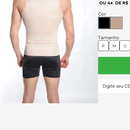
4x
R$ 
Cor
Tamanho
P
M
G