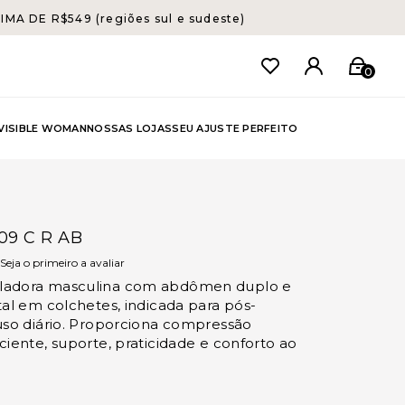
A DE R$549 (regiões sul e sudeste)
0
NVISIBLE WOMAN
NOSSAS LOJAS
SEU AJUSTE PERFEITO
09 C R AB
Seja o primeiro a avaliar
ladora masculina com abdômen duplo e
tal em colchetes, indicada para pós-
uso diário. Proporciona compressão
ciente, suporte, praticidade e conforto ao