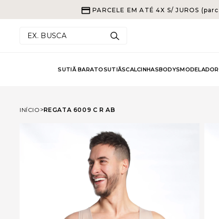
PARCELE EM ATÉ 4X S/ JUROS (parc
EX. BUSCA
SUTIÃ BARATO
SUTIÃS
CALCINHAS
BODYS
MODELADOR
INÍCIO
REGATA 6009 C R AB