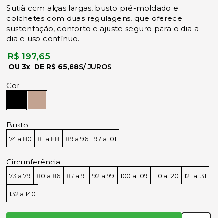
Sutiã com alças largas, busto pré-moldado e
colchetes com duas regulagens, que oferece
sustentação, conforto e ajuste seguro para o dia a
dia e uso contínuo.
R$ 197,65
3x
R$ 65,88
Cor
Busto
74 a 80
81 a 88
89 a 96
97 a 101
Circunferência
73 a 79
80 a 86
87 a 91
92 a 99
100 a 109
110 a 120
121 a 131
132 a 140