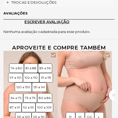
TROCAS E DEVOLUÇÕES
AVALIAÇÕES
ESCREVER AVALIAÇÃO
Nenhuma avaliação cadastrada para esse produto.
APROVEITE E COMPRE TAMBÉM
74 a 80
81 a 88
89 a 96
97 a 101
102 a 110
111 a 119
120 a 130
131 a 141
64 a 72
73 a 79
80 a 86
87 a 91
92 a 99
100 a 109
110 a 120
121 a 131
P
M
GG
L