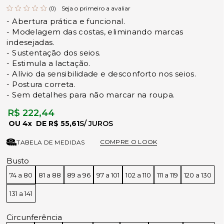
Seja o primeiro a avaliar
(0)
- Abertura prática e funcional.
- Modelagem das costas, eliminando marcas
indesejadas.
- Sustentação dos seios.
- Estimula a lactação.
- Alívio da sensibilidade e desconforto nos seios.
- Postura correta.
- Sem detalhes para não marcar na roupa.
R$ 222,44
4x
R$ 55,61
COMPRE O LOOK
TABELA DE MEDIDAS
Busto
74 a 80
81 a 88
89 a 96
97 a 101
102 a 110
111 a 119
120 a 130
131 a 141
Circunferência