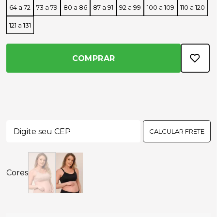
64 a 72
73 a 79
80 a 86
87 a 91
92 a 99
100 a 109
110 a 120
121 a 131
COMPRAR
CALCULAR FRETE