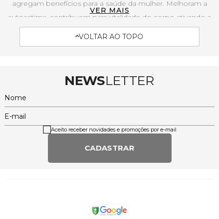
agregam benefícios para a saúde da mulher. Melhoram a
VER MAIS
autoestima, contribuem para vitalidade do corpo ativando a
circulação, corrigindo a postura e permitindo a total
VOLTAR AO TOPO
transpiração sem limitar o movimento, trazendo sensação
de segurança e conforto.
NEWS
LETTER
Nome
E-mail
Aceito receber novidades e promoções por e-mail
CADASTRAR