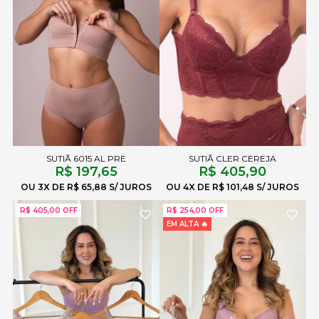
SUTIÃ 6015 AL PRE
SUTIÃ CLER CEREJA
R$ 197,65
R$ 405,90
3X
R$ 65,88
4X
R$ 101,48
R$ 405,00 OFF
R$ 254,00 OFF
EM ALTA 🔥